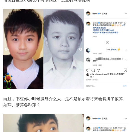
而且，书桓你小时候脑袋介么大，是不是预示着将来会装满了依萍、
如萍、梦萍各种萍？