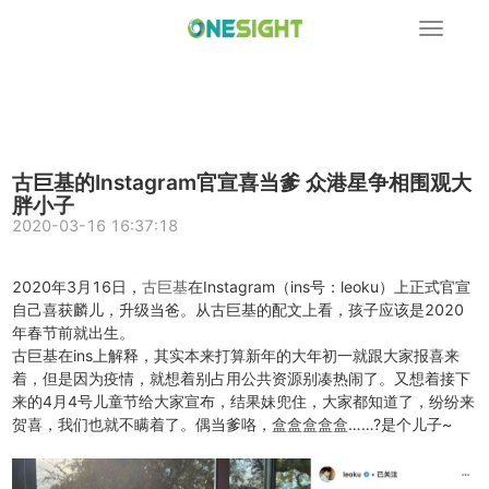
展
开
导
航
古巨基的Instagram官宣喜当爹 众港星争相围观大
胖小子
2020-03-16 16:37:18
2020年3月16日，
古巨基
在Instagram（ins号：leoku）上正式官宣
自己喜获麟儿，升级当爸。从古巨基的配文上看，孩子应该是2020
年春节前就出生。
古巨基在ins上解释，其实本来打算新年的大年初一就跟大家报喜来
着，但是因为疫情，就想着别占用公共资源别凑热闹了。又想着接下
来的4月4号儿童节给大家宣布，结果妹兜住，大家都知道了，纷纷来
贺喜，我们也就不瞒着了。偶当爹咯，盒盒盒盒盒……?是个儿子~