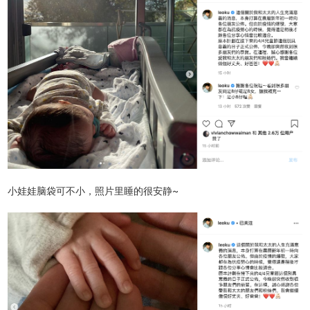
小娃娃脑袋可不小，照片里睡的很安静~