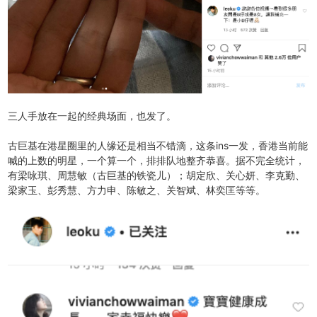
三人手放在一起的经典场面，也发了。
古巨基在港星圈里的人缘还是相当不错滴，这条ins一发，香港当前能
喊的上数的明星，一个算一个，排排队地整齐恭喜。据不完全统计，
有梁咏琪、周慧敏（古巨基的铁瓷儿）；胡定欣、关心妍、李克勤、
梁家玉、彭秀慧、方力申、陈敏之、关智斌、林奕匡等等。