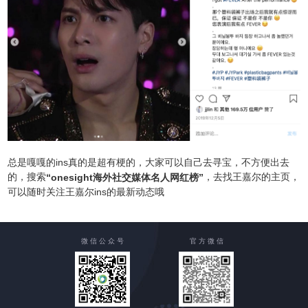
总是嘎嘎的ins真的是超有梗的，大家可以自己去寻宝，不方便出去
的，搜索
，去找王嘉尔的主页，
“onesight海外社交媒体名人网红榜”
可以随时关注王嘉尔ins的最新动态哦
微 信 公 众 号
官 方 微 信