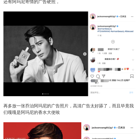
还有阿玛尼寄情的广告硬照，
再多放一张乔治阿玛尼的广告照片，高清广告太好舔了，而且毕竟我
们嘎嘎是阿玛尼的香水大使唉