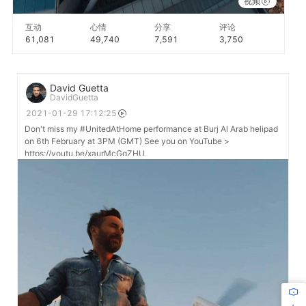
视频
互动
心情
分享
评论
61,081
49,740
7,591
3,750
David Guetta
DavidGuetta
2021-01-29 17:12:25
Don't miss my #UnitedAtHome performance at Burj Al Arab helipad
on 6th February at 3PM (GMT) See you on YouTube >
https://youtu.be/xaurMcGqZHU