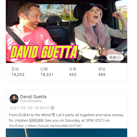
视频
互动
心情
分享
评论
19,253
18,331
453
469
David Guetta
DavidGuetta
2021-02-03 16:30:01
From DUBAI to the World 🌎 Let's party all together and raise money
for children 🙌🏼🙌🏼 See you on Saturday at 3PM (CET) on
YouTube > https://youtu.be/xaurMcGqZHU