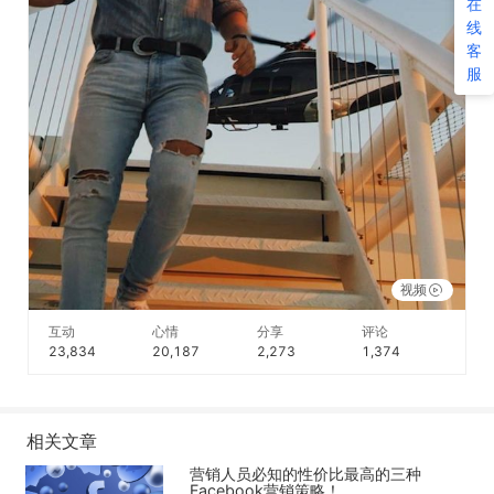
在
线
客
服
视频
互动
心情
分享
评论
23,834
20,187
2,273
1,374
相关文章
营销人员必知的性价比最高的三种
Facebook营销策略！