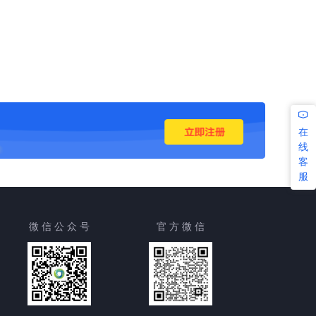
在
线
客
服
微 信 公 众 号
官 方 微 信