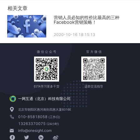
相关文章
营销人员必知的性价比最高的三种
Facebook营销策略！
2020-10-16 18:15:13
微 信 公 众 号
官 方 微 信
扫TA学习更多干货
进群交流指导
一网互通（北京）科技有限公司
北京市朝阳区惠河南街四惠大厦6016E
010-85818058
(工作日)
13263370075
(24小时)
info@onesight.com