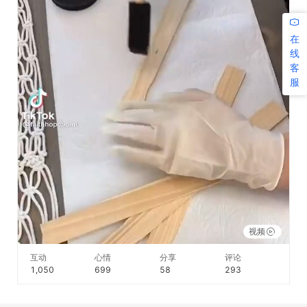
在
线
客
服
视频
互动
心情
分享
评论
1,050
699
58
293