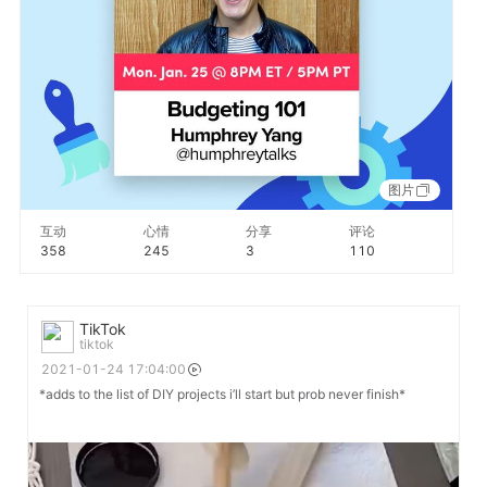
图片
互动
心情
分享
评论
358
245
3
110
TikTok
tiktok
2021-01-24 17:04:00
*adds to the list of DIY projects i’ll start but prob never finish*