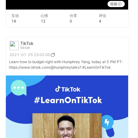
视频
互动
心情
分享
评论
16
12
0
4
TikTok
tiktok
2021-01-25 23:02:00
Learn how to budget right with Humphrey Yang, today at 5 PM PT:
https://www.tiktok.com/@humphreytalks? #LearnOnTikTok