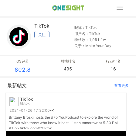
展
开
导
TikTok
航
昵称：TikTok
用户名：TikTok
关注
粉丝数：1,951.1w
关于：Make Your Day
OS评分
总榜排名
行业排名
495
16
802.8
最新帖文
查看更多
TikTok
tiktok
2021-01-26 17:32:00
Brittany Broski hosts the #ForYouPodcast to explore the world of
TikTok with those who know it best. Listen tomorrow at 5:30 PM
PT on tiktok.com/@tiktok