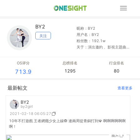
展
开
导
BY2
航
昵称：BY2
用户名：BY2
关注
粉丝数：192.1w
关于：演出邀約 、影視主題曲、
演唱會 邀約請聯絡唯一的工作郵
箱： BytooFashion@qq.com
OS评分
总榜排名
行业排名
1295
80
713.9
最新帖文
查看更多
BY2
by2girl
2021-02-18 06:05:27
10年不打遊戲 王者網癮少女上線🙈 連兩周從青銅打到💎 啊啊啊啊啊啊
啊！
图片