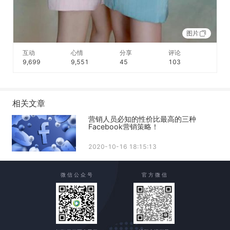
图片
互动
心情
分享
评论
9,699
9,551
45
103
相关文章
营销人员必知的性价比最高的三种
Facebook营销策略！
2020-10-16 18:15:13
微 信 公 众 号
官 方 微 信