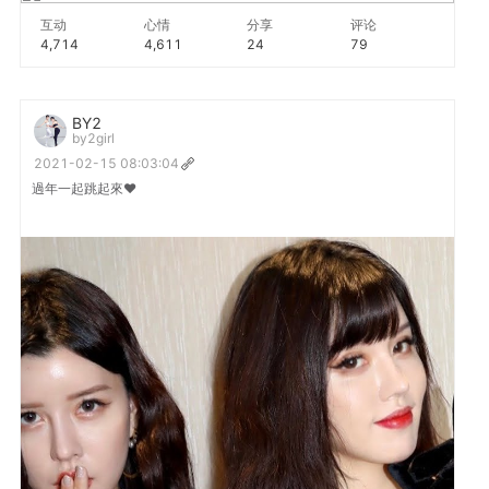
互动
心情
分享
评论
4,714
4,611
24
79
BY2
by2girl
2021-02-15 08:03:04
過年一起跳起來♥️