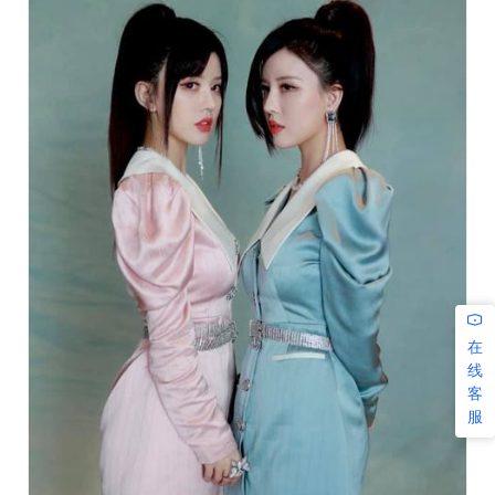
在
线
客
服