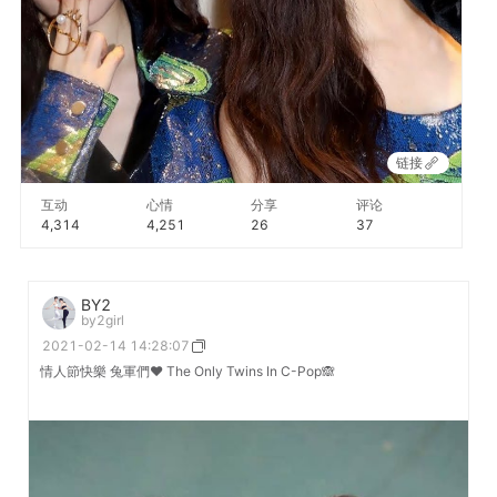
链接
互动
心情
分享
评论
4,314
4,251
26
37
BY2
by2girl
2021-02-14 14:28:07
情人節快樂 兔軍們♥️ The Only Twins In C-Pop🙈