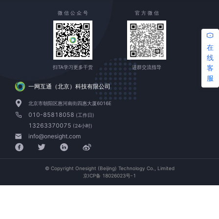
微 信 公 众 号
官 方 微 信
在
线
客
扫TA学习更多干货
进群交流指导
服
一网互通（北京）科技有限公司
北京市朝阳区惠河南街四惠大厦6016E
010-85818058
(工作日)
13263370075
(24小时)
info@onesight.com
© Copyright Onesight (Beijing) Technology Co., Limited
京ICP备 18026023号-1