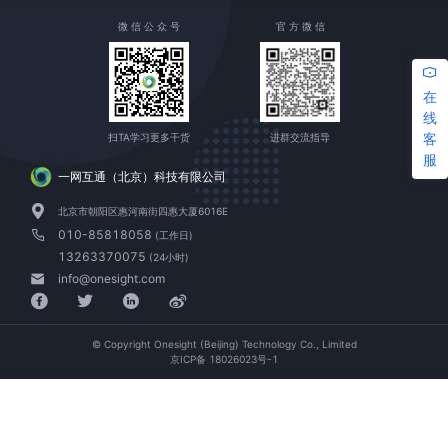
微 信 公 众 号
官 方 微 信
在
线
客
扫TA学习更多干货
进群交流指导
服
一网互通（北京）科技有限公司
北京市朝阳区惠河南街四惠大厦6016E
010-85818058
(工作日)
13263370075
(24小时)
info@onesight.com
© Copyright Onesight (Beijing) Technology Co., Limited
京ICP备 18026023号-1