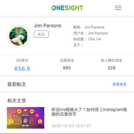
展
开
导
Jim Parsons
航
昵称：Jim Parsons
用户名：Jim Parsons
关注
粉丝数：794.7w
关于：
OS评分
总榜排名
名人网红排名
995
329
656.9
最新帖文
查看更多
相关文章
听说Ins视频火了？如何搭上Instagram视
频的流量快车
2020-10-23 18:21:27