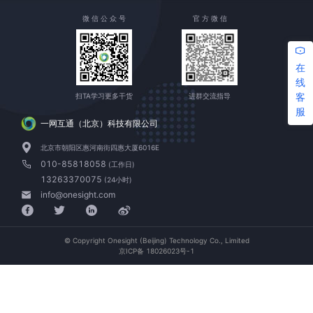
微 信 公 众 号
官 方 微 信
在
线
客
扫TA学习更多干货
进群交流指导
服
一网互通（北京）科技有限公司
北京市朝阳区惠河南街四惠大厦6016E
010-85818058
(工作日)
13263370075
(24小时)
info@onesight.com
© Copyright Onesight (Beijing) Technology Co., Limited
京ICP备 18026023号-1