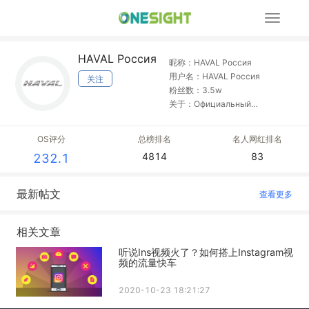
展
开
导
HAVAL Россия
航
昵称：HAVAL Россия
用户名：HAVAL Россия
关注
粉丝数：3.5w
关于：Официальный
дистрибьютор автомобилей и
запчастей Haval в России
OS评分
总榜排名
名人网红排名
4814
83
232.1
最新帖文
查看更多
相关文章
听说Ins视频火了？如何搭上Instagram视
频的流量快车
2020-10-23 18:21:27