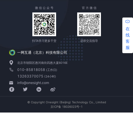
微 信 公 众 号
官 方 微 信
在
线
客
扫TA学习更多干货
进群交流指导
服
一网互通（北京）科技有限公司
北京市朝阳区惠河南街四惠大厦6016E
010-85818058
(工作日)
13263370075
(24小时)
info@onesight.com
© Copyright Onesight (Beijing) Technology Co., Limited
京ICP备 18026023号-1