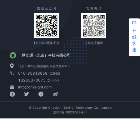
微 信 公 众 号
官 方 微 信
在
线
客
扫TA学习更多干货
进群交流指导
服
一网互通（北京）科技有限公司
北京市朝阳区惠河南街四惠大厦6016E
010-85818058
(工作日)
13263370075
(24小时)
info@onesight.com
© Copyright Onesight (Beijing) Technology Co., Limited
京ICP备 18026023号-1