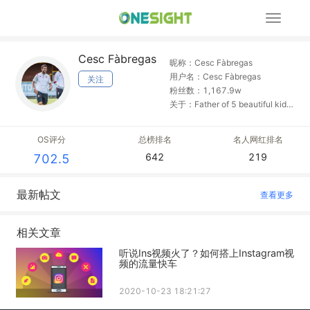
展
开
导
Cesc Fàbregas
航
昵称：Cesc Fàbregas
用户名：Cesc Fàbregas
关注
粉丝数：1,167.9w
关于：Father of 5 beautiful kids.
Player for @asmonaco.
OS评分
总榜排名
名人网红排名
642
219
702.5
最新帖文
查看更多
相关文章
听说Ins视频火了？如何搭上Instagram视
频的流量快车
2020-10-23 18:21:27