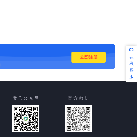
在
线
客
服
微 信 公 众 号
官 方 微 信