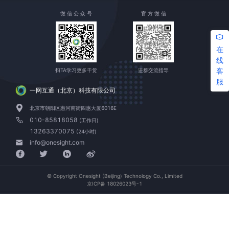
微 信 公 众 号
官 方 微 信
在
线
客
扫TA学习更多干货
进群交流指导
服
一网互通（北京）科技有限公司
北京市朝阳区惠河南街四惠大厦6016E
010-85818058
(工作日)
13263370075
(24小时)
info@onesight.com
© Copyright Onesight (Beijing) Technology Co., Limited
京ICP备 18026023号-1