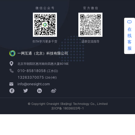
微 信 公 众 号
官 方 微 信
在
线
客
扫TA学习更多干货
进群交流指导
服
一网互通（北京）科技有限公司
北京市朝阳区惠河南街四惠大厦6016E
010-85818058
(工作日)
13263370075
(24小时)
info@onesight.com
© Copyright Onesight (Beijing) Technology Co., Limited
京ICP备 18026023号-1