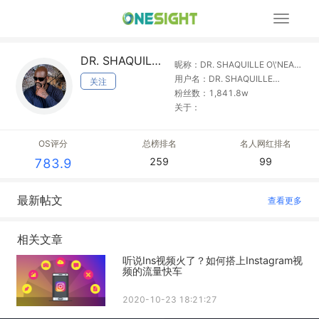
展
开
导
DR. SHAQUILLE O\'NEAL Ed.D.
航
昵称：DR. SHAQUILLE O\'NEAL
Ed.D.
用户名：DR. SHAQUILLE
关注
O\'NEAL Ed.D.
粉丝数：1,841.8w
关于：
OS评分
总榜排名
名人网红排名
259
99
783.9
最新帖文
查看更多
相关文章
听说Ins视频火了？如何搭上Instagram视
频的流量快车
2020-10-23 18:21:27