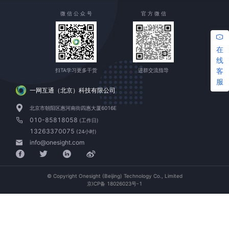
微 信 公 众 号
官 方 微 信
在
线
客
扫TA学习更多干货
进群交流指导
服
一网互通（北京）科技有限公司
北京市朝阳区惠河南街四惠大厦6016E
010-85818058
(工作日)
13263370075
(24小时)
info@onesight.com
© Copyright Onesight (Beijing) Technology Co., Limited
京ICP备 18026023号-1