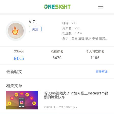
展
开
导
V.C.
航
昵称：V.C.
用户名：V.C.
关注
粉丝数：0.4w
关于：自由 温暖 快乐 幸福 阳光
坚强 自信 勇敢
OS评分
总榜排名
名人网红排名
6470
1195
90.5
最新帖文
查看更多
相关文章
听说Ins视频火了？如何搭上Instagram视
频的流量快车
2020-10-23 18:21:27