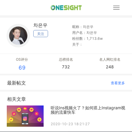
展
开
导
차은우
航
昵称：차은우
用户名：차은우
关注
粉丝数：1,713.6w
关于：
OS评分
总榜排名
名人网红排名
732
248
69
最新帖文
查看更多
相关文章
听说Ins视频火了？如何搭上Instagram视
频的流量快车
2020-10-23 18:21:27