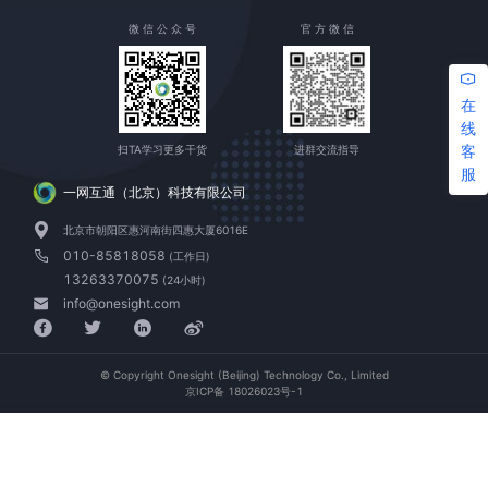
微 信 公 众 号
官 方 微 信
在
线
客
扫TA学习更多干货
进群交流指导
服
一网互通（北京）科技有限公司
北京市朝阳区惠河南街四惠大厦6016E
010-85818058
(工作日)
13263370075
(24小时)
info@onesight.com
© Copyright Onesight (Beijing) Technology Co., Limited
京ICP备 18026023号-1