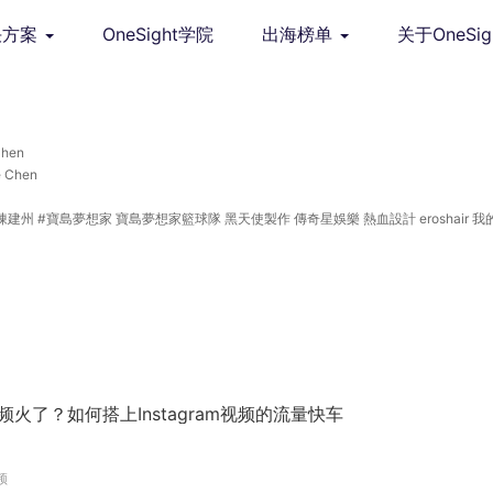
决方案
OneSight学院
出海榜单
关于OneSig
hen
 Chen
黑人陳建州 #寶島夢想家 寶島夢想家籃球隊 黑天使製作 傳奇星娛樂 熱血設計 eroshair 我
lsawei65@outlook.com
视频火了？如何搭上Instagram视频的流量快车
频