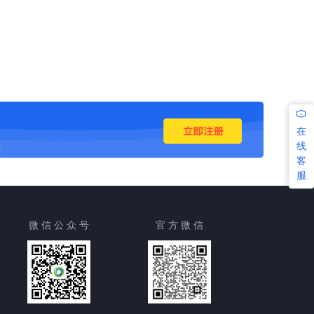
在
线
客
服
微 信 公 众 号
官 方 微 信