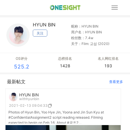
展
开
导
HYUN BIN
航
昵称：HYUN BIN
用户名：HYUN BIN
关注
粉丝数：7.4w
关于：Film: 교섭 (2020)
OS评分
总榜排名
名人网红排名
1428
193
525.2
最新帖文
查看更多
HYUN BIN
withhyunbin
2021-02-13 09:04:33
Photos of Hyun Bin, Yoo Hye Jin, Yoona and Jin Sun Kyu at
#ConfidentialAssignment2 script reading released. Filming
expected to begin on Feb 16. About #공조2
🔗https://t.co/ikH3gkm0Qt #HyunBin #현빈 #ヒョンビン #玄彬