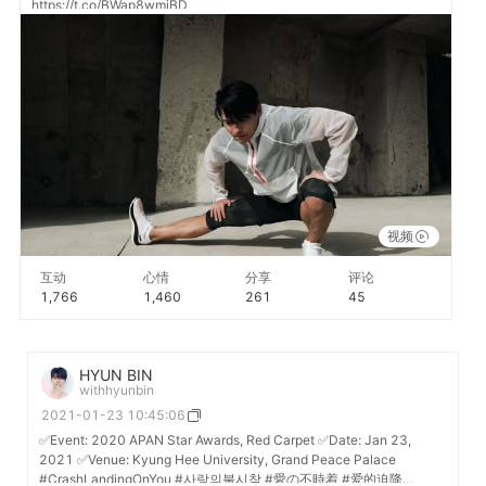
https://t.co/BWap8wmjBD
视频
互动
心情
分享
评论
1,766
1,460
261
45
HYUN BIN
withhyunbin
2021-01-23 10:45:06
✅Event: 2020 APAN Star Awards, Red Carpet ✅Date: Jan 23,
2021 ✅Venue: Kyung Hee University, Grand Peace Palace
#CrashLandingOnYou #사랑의불시착 #愛の不時着 #爱的迫降