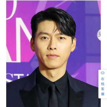
#HyunBin #현빈 #ヒョンビン #玄彬 https://t.co/KJ1RxHeHbR
在
线
客
服