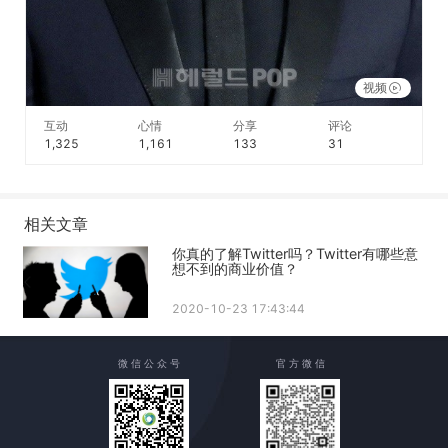
视频
互动
心情
分享
评论
1,325
1,161
133
31
相关文章
你真的了解Twitter吗？Twitter有哪些意
想不到的商业价值？
2020-10-23 17:43:44
微 信 公 众 号
官 方 微 信