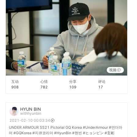
#YooHaeJin #유해진 #Yoona #윤아 #JinSunKyu #진선규
https://t.co/I29sQ88HSU
视频
互动
心情
分享
评论
908
782
109
17
HYUN BIN
withhyunbin
2021-02-10 00:03:34
UNDER ARMOUR SS21 Pictorial GQ Korea #UnderArmour #언더아
머 #GQKorea #지큐코리아 #HyunBin #현빈 #ヒョンビン #玄彬