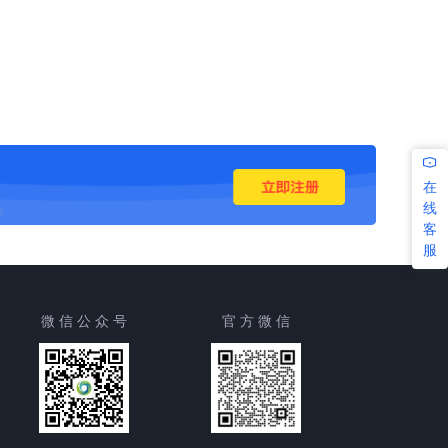
在
线
客
服
微 信 公 众 号
官 方 微 信