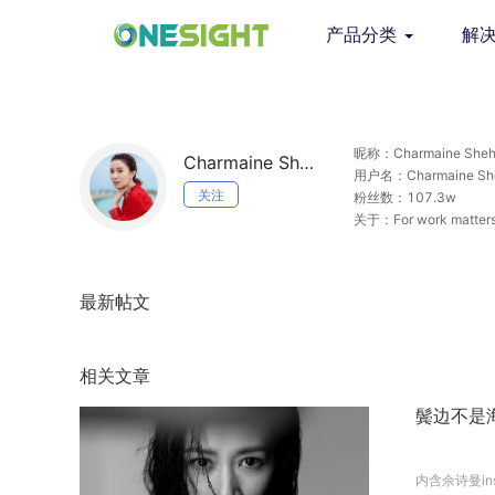
产品分类
解
昵称：Charmaine Sh
Charmaine Sheh 佘詩曼
用户名：Charmaine S
关注
粉丝数：107.3w
关于：For work matters, 
shehslab
最新帖文
相关文章
鬓边不是海
内含佘诗曼in