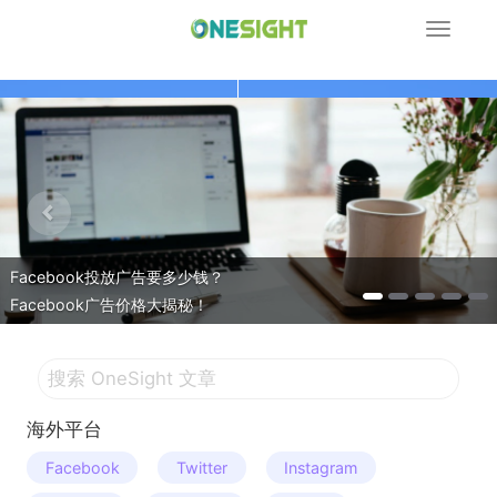
展
开
导
P
N
航
r
e
e
x
v
t
i
o
u
s
Facebook投放广告要多少钱？
Facebook广告价格大揭秘！
海外平台
Facebook
Twitter
Instagram