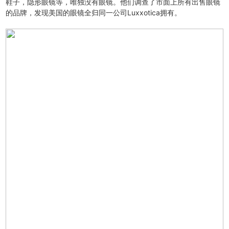
鞋子，隐形眼镜等，唯独没有眼镜。他们调查了市面上所有出售眼镜
的品牌，发现美国的眼镜全归同一公司Luxxotica拥有。