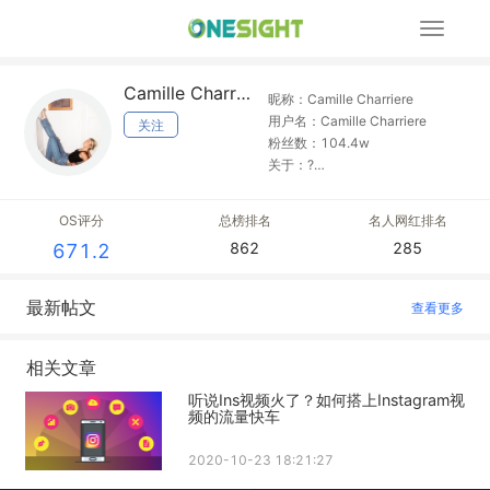
展
开
导
Camille Charriere
航
昵称：Camille Charriere
用户名：Camille Charriere
关注
粉丝数：104.4w
关于：?
Management@camillecharriere.
com ? @fashionnofilter podcast
OS评分
总榜排名
名人网红排名
on iTunes ? Paris Fashion on
862
285
671.2
@canalplus @mycanal
最新帖文
查看更多
相关文章
听说Ins视频火了？如何搭上Instagram视
频的流量快车
2020-10-23 18:21:27