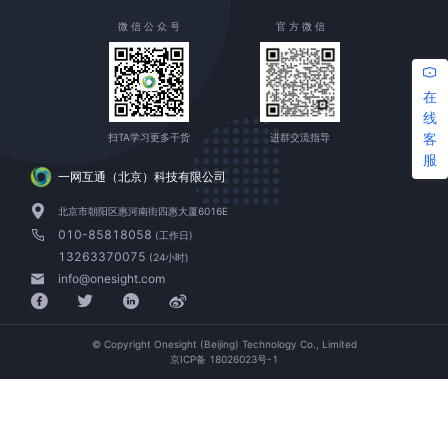
微 信 公 众 号
官 方 微 信
在
线
客
扫TA学习更多干货
进群交流指导
服
一网互通（北京）科技有限公司
北京市朝阳区惠河南街四惠大厦6016E
010-85818058
(工作日)
13263370075
(24小时)
info@onesight.com
© Copyright Onesight (Beijing) Technology Co., Limited
京ICP备 18026023号-1