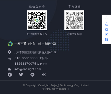
微 信 公 众 号
官 方 微 信
在
线
客
扫TA学习更多干货
进群交流指导
服
一网互通（北京）科技有限公司
北京市朝阳区惠河南街四惠大厦6016E
010-85818058
(工作日)
13263370075
(24小时)
info@onesight.com
© Copyright Onesight (Beijing) Technology Co., Limited
京ICP备 18026023号-1