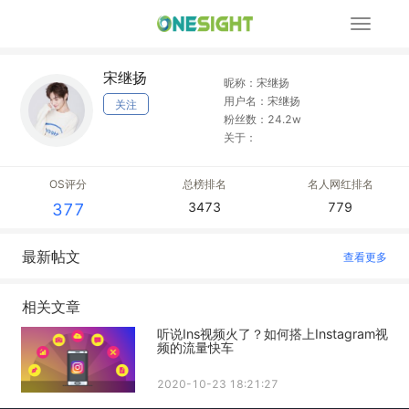
展
开
导
宋继扬
航
昵称：宋继扬
用户名：宋继扬
关注
粉丝数：24.2w
关于：
OS评分
总榜排名
名人网红排名
3473
779
377
最新帖文
查看更多
相关文章
听说Ins视频火了？如何搭上Instagram视
频的流量快车
2020-10-23 18:21:27