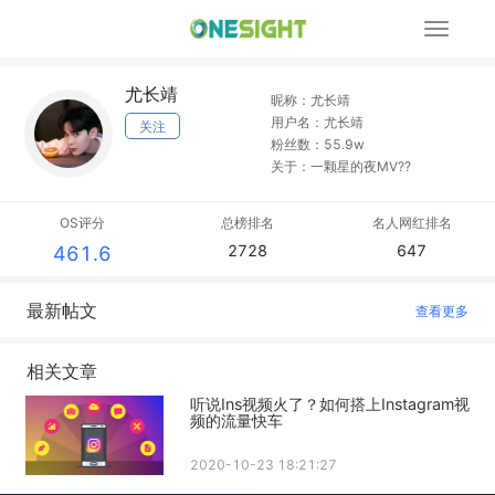
展
开
导
尤长靖
航
昵称：尤长靖
用户名：尤长靖
关注
粉丝数：55.9w
关于：一颗星的夜MV??
OS评分
总榜排名
名人网红排名
2728
647
461.6
最新帖文
查看更多
相关文章
听说Ins视频火了？如何搭上Instagram视
频的流量快车
2020-10-23 18:21:27