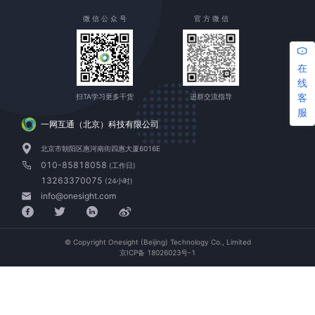
微 信 公 众 号
官 方 微 信
在
线
客
扫TA学习更多干货
进群交流指导
服
一网互通（北京）科技有限公司
北京市朝阳区惠河南街四惠大厦6016E
010-85818058
(工作日)
13263370075
(24小时)
info@onesight.com
© Copyright Onesight (Beijing) Technology Co., Limited
京ICP备 18026023号-1