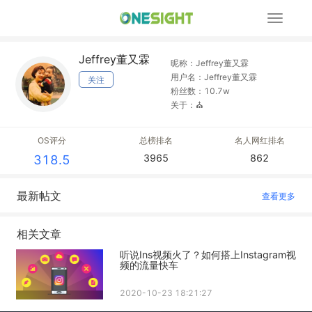
展
开
导
Jeffrey董又霖
航
昵称：Jeffrey董又霖
用户名：Jeffrey董又霖
关注
粉丝数：10.7w
关于：⛪️
OS评分
总榜排名
名人网红排名
3965
862
318.5
最新帖文
查看更多
相关文章
听说Ins视频火了？如何搭上Instagram视
频的流量快车
2020-10-23 18:21:27