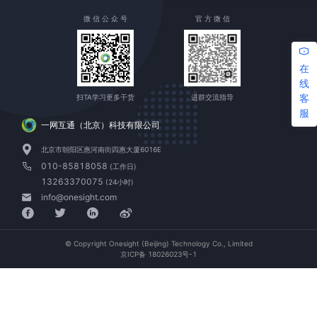
微 信 公 众 号
官 方 微 信
在
线
客
扫TA学习更多干货
进群交流指导
服
一网互通（北京）科技有限公司
北京市朝阳区惠河南街四惠大厦6016E
010-85818058
(工作日)
13263370075
(24小时)
info@onesight.com
© Copyright Onesight (Beijing) Technology Co., Limited
京ICP备 18026023号-1