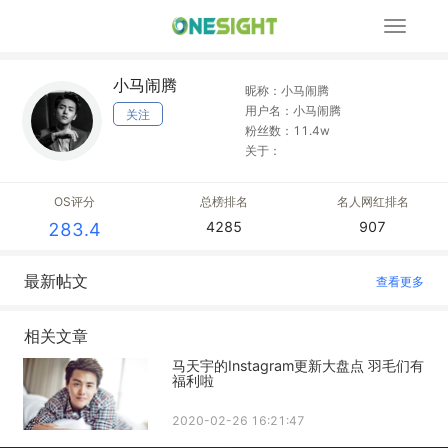
展
开
导
小马闹腾
航
昵称：小马闹腾
用户名：小马闹腾
关注
粉丝数：11.4w
关于：
OS评分
总榜排名
名人网红排名
4285
907
283.4
最新帖文
查看更多
相关文章
马天宇的Instagram更新大盘点 羽毛们有
福利啦
2020-02-26 16:21:47