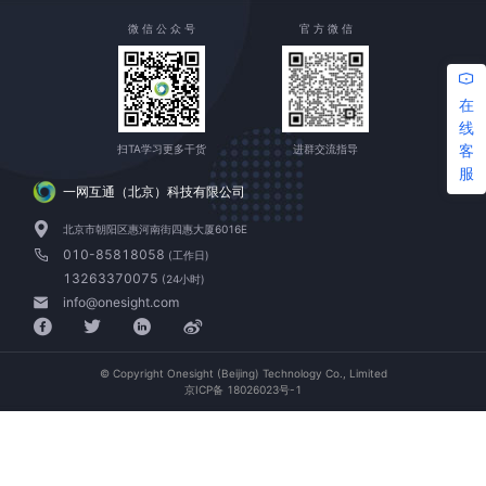
微 信 公 众 号
官 方 微 信
在
线
客
扫TA学习更多干货
进群交流指导
服
一网互通（北京）科技有限公司
北京市朝阳区惠河南街四惠大厦6016E
010-85818058
(工作日)
13263370075
(24小时)
info@onesight.com
© Copyright Onesight (Beijing) Technology Co., Limited
京ICP备 18026023号-1